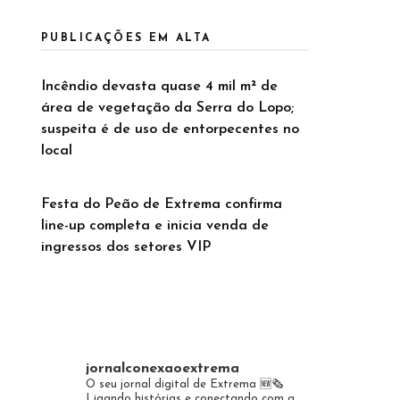
PUBLICAÇÕES EM ALTA
Incêndio devasta quase 4 mil m² de
área de vegetação da Serra do Lopo;
suspeita é de uso de entorpecentes no
local
Festa do Peão de Extrema confirma
line-up completa e inicia venda de
ingressos dos setores VIP
jornalconexaoextrema
O seu jornal digital de Extrema 🆕️🗞
Ligando histórias e conectando com a