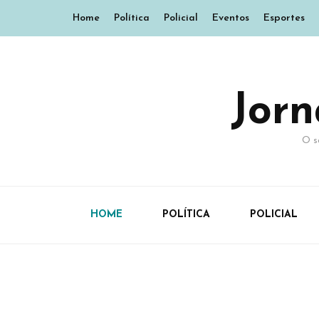
Home
Política
Policial
Eventos
Esportes
Jor
O s
HOME
POLÍTICA
POLICIAL