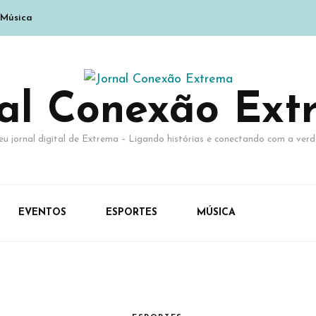
Música
nal Conexão Ext
eu jornal digital de Extrema – Ligando histórias e conectando com a verd
EVENTOS
ESPORTES
MÚSICA