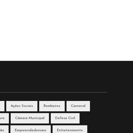
Ações Sociais
Bombeiros
Carnaval
ura
Câmara Municipal
Defesa Civil
ção
Empreendedorismo
Entretenimento