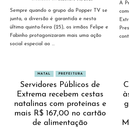
A P
Sempre quando o grupo da Popper TV se
com
junta, a diversão é garantida e nesta
Ext
última quinta-feira (25), os irmãos Felipe e
Pre
Fabinho protagonizaram mais uma ação
cont
social especial ao …
NATAL
PREFEITURA
Servidores Públicos de
C
Extrema recebem cestas
à
natalinas com proteínas e
g
mais R$ 167,00 no cartão
de alimentação
M