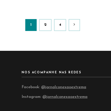
Paginação
Página
Página
Página
1
2
4
de
posts
NOS ACOMPANHE NAS REDES
Facebook:
@jornalconexaoextrema
Instagram:
@jornalconexaoextrema