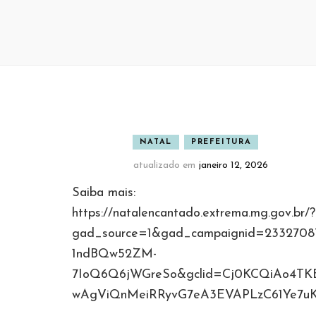
NATAL
PREFEITURA
atualizado em
janeiro 12, 2026
Saiba mais:
https://natalencantado.extrema.mg.gov.br/?
gad_source=1&gad_campaignid=233270
1ndBQw52ZM-
7IoQ6Q6jWGreSo&gclid=Cj0KCQiAo4T
wAgViQnMeiRRyvG7eA3EVAPLzC61Ye7