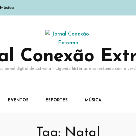
Música
nal Conexão Ext
eu jornal digital de Extrema – Ligando histórias e conectando com a verd
EVENTOS
ESPORTES
MÚSICA
Tag:
Natal