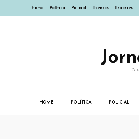
Home
Política
Policial
Eventos
Esportes
Jor
O s
HOME
POLÍTICA
POLICIAL