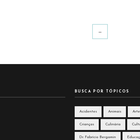
…
BUSCA POR TÓPICOS
Acidentes
Animais
Arte
Crianças
Culinária
Cult
Dr. Fabrício Bergamin
Educa