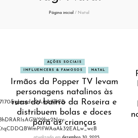
Página inicial
/
Natal
AÇÕES SOCIAIS
INFLUENCERS & FAMOSOS
NATAL
Irmãos da Popper TV levam
personagens natalinos às
ruas do bairro da Roseira e
87170&gbraid=0AAAABCB-
distribuem bolas e doces
n
KBhDRARIsAGW29be2Ngy-
para as crianças
uKtqCDDQBWmP1fWAaAk32EALw_wcB
atualizado em
dezembro 30, 2025