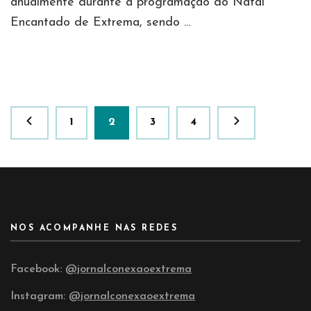
anualmente durante a programação do Natal
Encantado de Extrema, sendo …
Paginação
Página
Página
Página
Página
1
2
3
4
de
posts
NOS ACOMPANHE NAS REDES
Facebook:
@jornalconexaoextrema
Instagram:
@jornalconexaoextrema