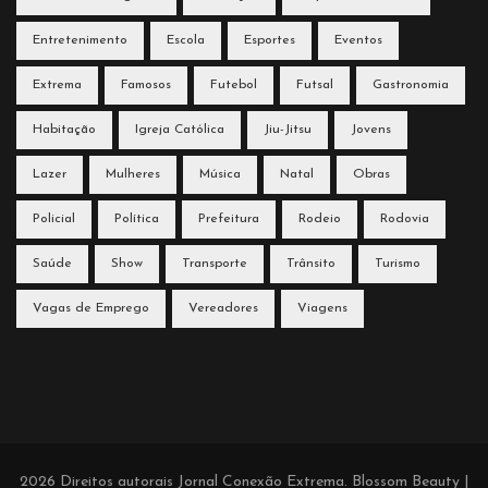
Entretenimento
Escola
Esportes
Eventos
Extrema
Famosos
Futebol
Futsal
Gastronomia
Habitação
Igreja Católica
Jiu-Jitsu
Jovens
Lazer
Mulheres
Música
Natal
Obras
Policial
Política
Prefeitura
Rodeio
Rodovia
Saúde
Show
Transporte
Trânsito
Turismo
Vagas de Emprego
Vereadores
Viagens
2026 Direitos autorais
Jornal Conexão Extrema
.
Blossom Beauty |