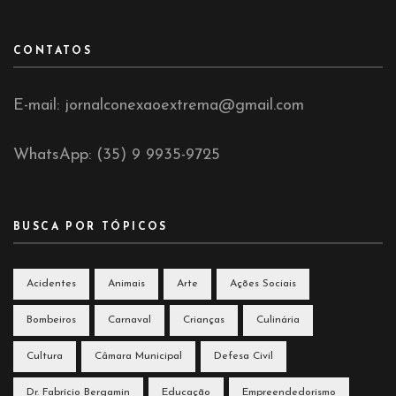
CONTATOS
E-mail: jornalconexaoextrema@gmail.com
WhatsApp: (35) 9 9935-9725
BUSCA POR TÓPICOS
Acidentes
Animais
Arte
Ações Sociais
Bombeiros
Carnaval
Crianças
Culinária
Cultura
Câmara Municipal
Defesa Civil
Dr. Fabrício Bergamin
Educação
Empreendedorismo