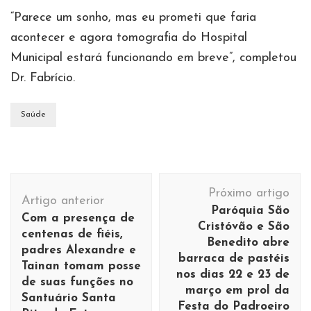
“Parece um sonho, mas eu prometi que faria
acontecer e agora tomografia do Hospital
Municipal estará funcionando em breve”, completou
Dr. Fabrício.
Saúde
Navegação
Próximo artigo
de
Artigo anterior
Paróquia São
Com a presença de
post
Cristóvão e São
centenas de fiéis,
Benedito abre
padres Alexandre e
barraca de pastéis
Tainan tomam posse
nos dias 22 e 23 de
de suas funções no
março em prol da
Santuário Santa
Festa do Padroeiro