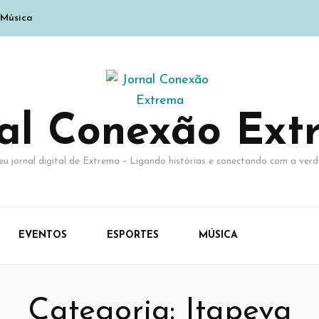
Música
nal Conexão Ext
eu jornal digital de Extrema – Ligando histórias e conectando com a verd
EVENTOS
ESPORTES
MÚSICA
Categoria:
Itapeva