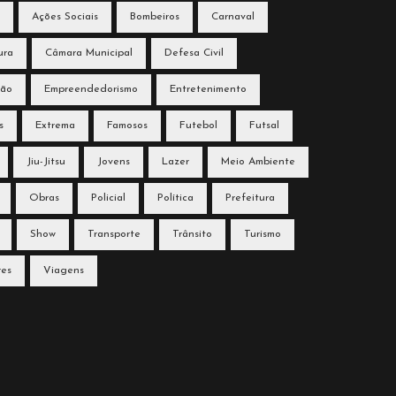
Ações Sociais
Bombeiros
Carnaval
ura
Câmara Municipal
Defesa Civil
ção
Empreendedorismo
Entretenimento
s
Extrema
Famosos
Futebol
Futsal
Jiu-Jitsu
Jovens
Lazer
Meio Ambiente
Obras
Policial
Política
Prefeitura
Show
Transporte
Trânsito
Turismo
res
Viagens