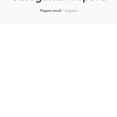
Página inicial
/
Itapeva
e