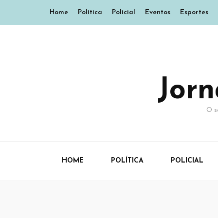
Home
Política
Policial
Eventos
Esportes
Jor
O s
HOME
POLÍTICA
POLICIAL