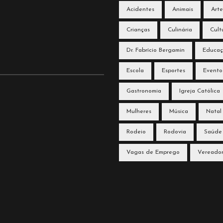
Acidentes
Animais
Arte
Crianças
Culinária
Cult
Dr. Fabrício Bergamin
Educa
Escola
Esportes
Evento
Gastronomia
Igreja Católica
Mulheres
Música
Natal
Rodeio
Rodovia
Saúde
Vagas de Emprego
Vereado