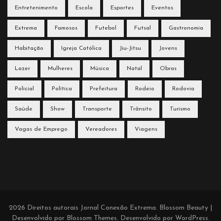
Entretenimento
Escola
Esportes
Eventos
Extrema
Famosos
Futebol
Futsal
Gastronomia
Habitação
Igreja Católica
Jiu-Jitsu
Jovens
Lazer
Mulheres
Música
Natal
Obras
Policial
Política
Prefeitura
Rodeio
Rodovia
Saúde
Show
Transporte
Trânsito
Turismo
Vagas de Emprego
Vereadores
Viagens
2026 Direitos autorais
Jornal Conexão Extrema
.
Blossom Beauty |
Desenvolvido por
Blossom Themes
. Desenvolvido por
WordPress
.