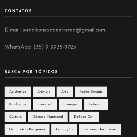
CONTATOS
E-mail: jornalconexaoextrema@gmail.com
WhatsApp: (35) 9 9935-9725
BUSCA POR TÓPICOS
Acidentes
Animais
Arte
Ações Sociais
Bombeiros
Carnaval
Crianças
Culinária
Cultura
Câmara Municipal
Defesa Civil
Dr. Fabrício Bergamin
Educação
Empreendedorismo