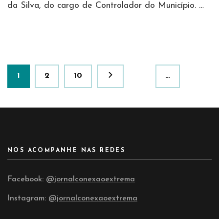
da Silva, do cargo de Controlador do Município. …
Paginação
Página
Página
Página
1
2
10
…
de
posts
NOS ACOMPANHE NAS REDES
Facebook:
@jornalconexaoextrema
Instagram:
@jornalconexaoextrema