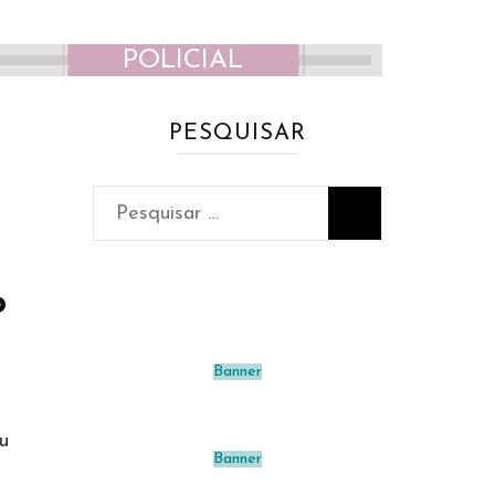
POLICIAL
PESQUISAR
Pesquisar
por:
o
Banner
u
Banner