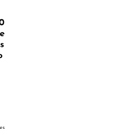
40
de
s
o
ões