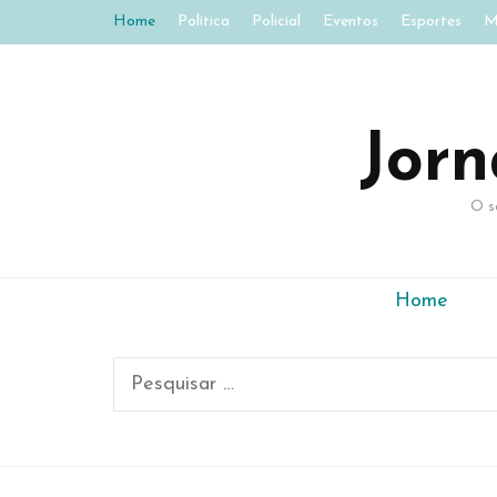
Home
Política
Policial
Eventos
Esportes
M
Jor
O s
Home
Pesquisar
por:
Es
A