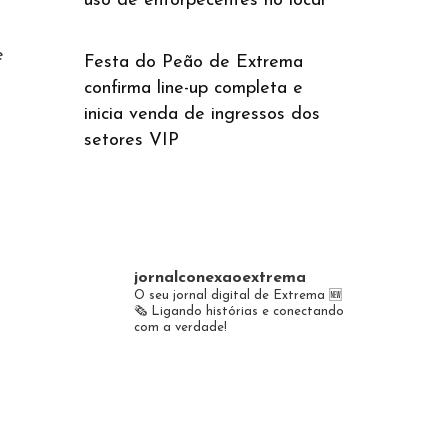
uso de entorpecentes no local
e
Festa do Peão de Extrema
confirma line-up completa e
inicia venda de ingressos dos
setores VIP
jornalconexaoextrema
O seu jornal digital de Extrema 🆕️
🗞
Ligando histórias e conectando
com a verdade!