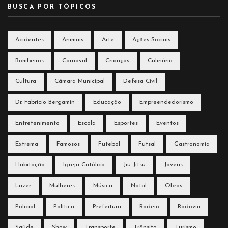
BUSCA POR TÓPICOS
Acidentes
Animais
Arte
Ações Sociais
Bombeiros
Carnaval
Crianças
Culinária
Cultura
Câmara Municipal
Defesa Civil
Dr. Fabrício Bergamin
Educação
Empreendedorismo
Entretenimento
Escola
Esportes
Eventos
Extrema
Famosos
Futebol
Futsal
Gastronomia
Habitação
Igreja Católica
Jiu-Jitsu
Jovens
Lazer
Mulheres
Música
Natal
Obras
Policial
Política
Prefeitura
Rodeio
Rodovia
Saúde
Show
Transporte
Trânsito
Turismo