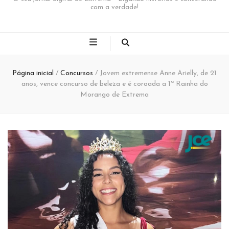
com a verdade!
Página inicial
/
Concursos
/
Jovem extremense Anne Arielly, de 21
anos, vence concurso de beleza e é coroada a 1ª Rainha do
Morango de Extrema