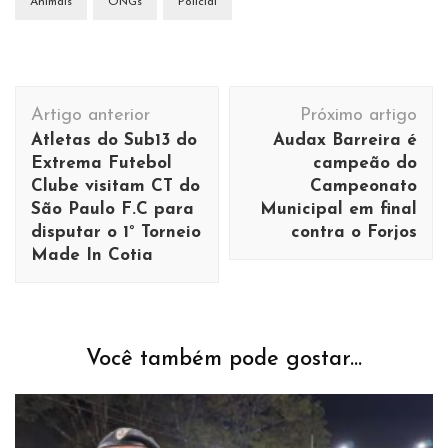
Animais
ONGs
Policial
Navegação
Artigo anterior
Próximo artigo
de
Atletas do Sub13 do
Audax Barreira é
post
Extrema Futebol
campeão do
Clube visitam CT do
Campeonato
São Paulo F.C para
Municipal em final
disputar o 1° Torneio
contra o Forjos
Made In Cotia
Você também pode gostar...