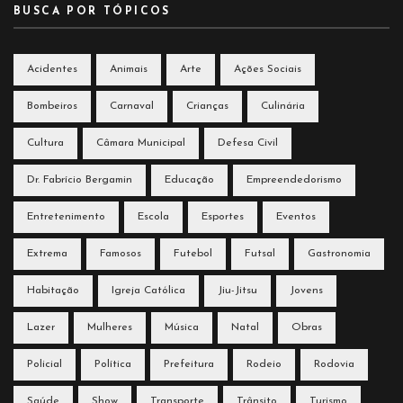
BUSCA POR TÓPICOS
Acidentes
Animais
Arte
Ações Sociais
Bombeiros
Carnaval
Crianças
Culinária
Cultura
Câmara Municipal
Defesa Civil
Dr. Fabrício Bergamin
Educação
Empreendedorismo
Entretenimento
Escola
Esportes
Eventos
Extrema
Famosos
Futebol
Futsal
Gastronomia
Habitação
Igreja Católica
Jiu-Jitsu
Jovens
Lazer
Mulheres
Música
Natal
Obras
Policial
Política
Prefeitura
Rodeio
Rodovia
Saúde
Show
Transporte
Trânsito
Turismo