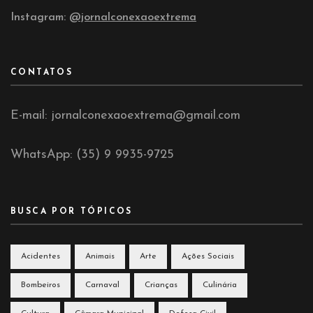
Instagram:
@jornalconexaoextrema
CONTATOS
E-mail: jornalconexaoextrema@gmail.com
WhatsApp: (35) 9 9935-9725
BUSCA POR TÓPICOS
Acidentes
Animais
Arte
Ações Sociais
Bombeiros
Carnaval
Crianças
Culinária