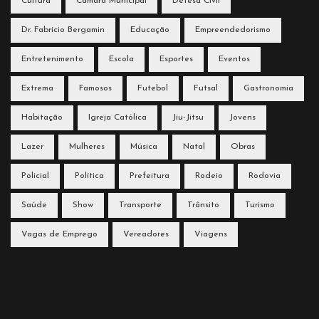
Cultura
Câmara Municipal
Defesa Civil
Dr. Fabrício Bergamin
Educação
Empreendedorismo
Entretenimento
Escola
Esportes
Eventos
Extrema
Famosos
Futebol
Futsal
Gastronomia
Habitação
Igreja Católica
Jiu-Jitsu
Jovens
Lazer
Mulheres
Música
Natal
Obras
Policial
Política
Prefeitura
Rodeio
Rodovia
Saúde
Show
Transporte
Trânsito
Turismo
Vagas de Emprego
Vereadores
Viagens