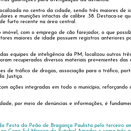
calizada no centro da cidade, sendo três maiores de 
ulares e munições intactas de calibre .38. Destaca-se q
e furto recente na área central.
o imóvel, com o emprego de cão farejador, o que possibil
utores maiores de idade possuem registros anteriores p
 das equipes de inteligência da PM, localizou outros trê
foram recuperados diversos materiais provenientes das 
s de tráfico de drogas, associação para o tráfico, port
a Justiça.
m ações integradas em todo o município, reforçando a 
nidade, por meio de denúncias e informações, é fundam
da Festa do Peão de Bragança Paulista pelo terceiro a