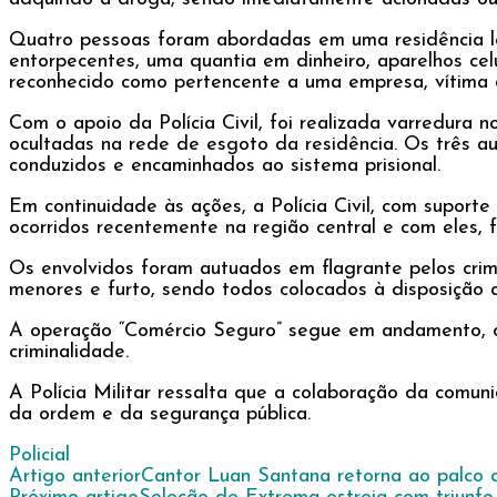
Quatro pessoas foram abordadas em uma residência lo
entorpecentes, uma quantia em dinheiro, aparelhos cel
reconhecido como pertencente a uma empresa, vítima d
Com o apoio da Polícia Civil, foi realizada varredura n
ocultadas na rede de esgoto da residência. Os três a
conduzidos e encaminhados ao sistema prisional.
Em continuidade às ações, a Polícia Civil, com suporte
ocorridos recentemente na região central e com eles, 
Os envolvidos foram autuados em flagrante pelos crime
menores e furto, sendo todos colocados à disposição d
A operação “Comércio Seguro” segue em andamento, co
criminalidade.
A Polícia Militar ressalta que a colaboração da comu
da ordem e da segurança pública.
Policial
Navegação
Artigo anterior
Cantor Luan Santana retorna ao palco 