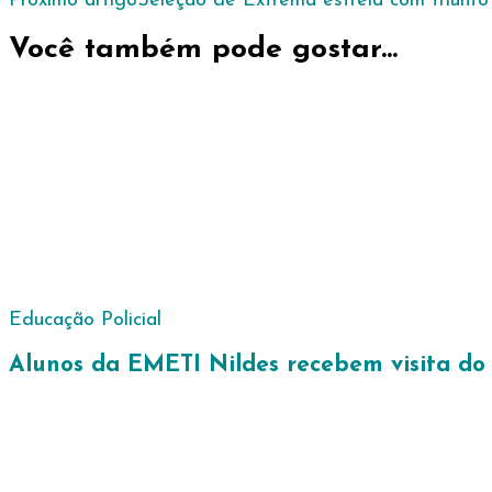
Próximo artigo
Seleção de Extrema estreia com triunf
de
post
Você também pode gostar...
Educação
Policial
Alunos da EMETI Nildes recebem visita do