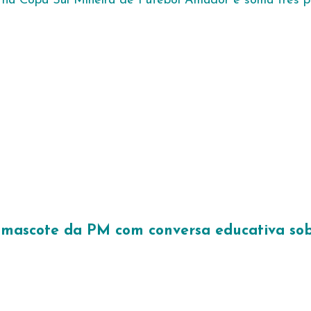
o na Copa Sul Mineira de Futebol Amador e soma três p
 mascote da PM com conversa educativa sob