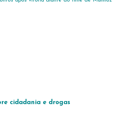
ontos após vitória diante do time de Munhoz
re cidadania e drogas