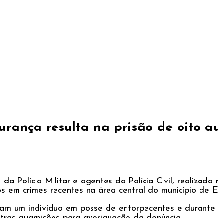
urança resulta na prisão de oito a
da Polícia Militar e agentes da Polícia Civil, realizad
dos em crimes recentes na área central do município de 
m um indivíduo em posse de entorpecentes e durante a 
tras guarnições para averiguação da denúncia.