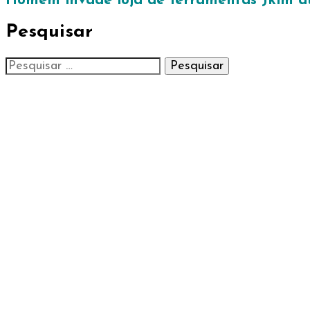
Homem invade loja de ferramentas Jkim du
Pesquisar
Pesquisar
por: