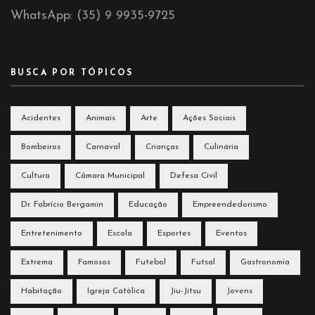
WhatsApp: (35) 9 9935-9725
BUSCA POR TÓPICOS
Acidentes
Animais
Arte
Ações Sociais
Bombeiros
Carnaval
Crianças
Culinária
Cultura
Câmara Municipal
Defesa Civil
Dr. Fabrício Bergamin
Educação
Empreendedorismo
Entretenimento
Escola
Esportes
Eventos
Extrema
Famosos
Futebol
Futsal
Gastronomia
Habitação
Igreja Católica
Jiu-Jitsu
Jovens