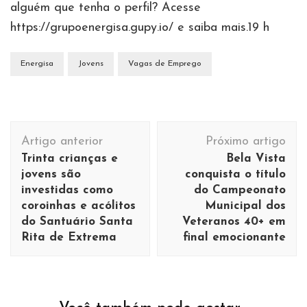
alguém que tenha o perfil? Acesse
https://grupoenergisa.gupy.io/ e saiba mais.19 h
Energisa
Jovens
Vagas de Emprego
Navegação
Artigo anterior
Próximo artigo
de
Trinta crianças e
Bela Vista
post
jovens são
conquista o título
investidas como
do Campeonato
coroinhas e acólitos
Municipal dos
do Santuário Santa
Veteranos 40+ em
Rita de Extrema
final emocionante