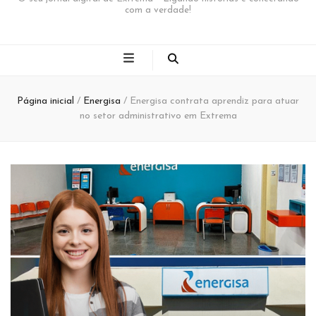
com a verdade!
Página inicial
/
Energisa
/
Energisa contrata aprendiz para atuar
no setor administrativo em Extrema