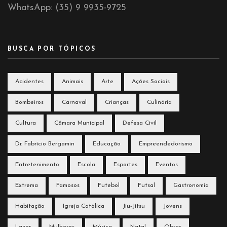
WhatsApp: (35) 9 9935-9725
BUSCA POR TÓPICOS
Acidentes
Animais
Arte
Ações Sociais
Bombeiros
Carnaval
Crianças
Culinária
Cultura
Câmara Municipal
Defesa Civil
Dr. Fabrício Bergamin
Educação
Empreendedorismo
Entretenimento
Escola
Esportes
Eventos
Extrema
Famosos
Futebol
Futsal
Gastronomia
Habitação
Igreja Católica
Jiu-Jitsu
Jovens