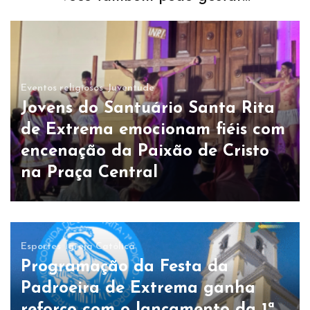
Eventos religiosos
Juventude
Jovens do Santuário Santa Rita
de Extrema emocionam fiéis com
encenação da Paixão de Cristo
na Praça Central
Esportes
Igreja Católica
Programação da Festa da
Padroeira de Extrema ganha