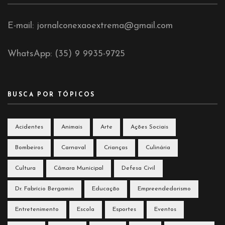
E-mail: jornalconexaoextrema@gmail.com
WhatsApp: (35) 9 9935-9725
BUSCA POR TÓPICOS
Acidentes
Animais
Arte
Ações Sociais
Bombeiros
Carnaval
Crianças
Culinária
Cultura
Câmara Municipal
Defesa Civil
Dr. Fabrício Bergamin
Educação
Empreendedorismo
Entretenimento
Escola
Esportes
Eventos