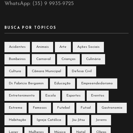
WhatsApp: (35) 9 9935-9725
BUSCA POR TÓPICOS
Acidentes
Animais
Arte
Ações Sociais
Bombeiros
Carnaval
Crianças
Culinária
Cultura
Câmara Municipal
Defesa Civil
Dr. Fabrício Bergamin
Educação
Empreendedorismo
Entretenimento
Escola
Esportes
Eventos
Extrema
Famosos
Futebol
Futsal
Gastronomia
Habitação
Igreja Católica
Jiu-Jitsu
Jovens
Lazer
Mulheres
Música
Natal
Obras