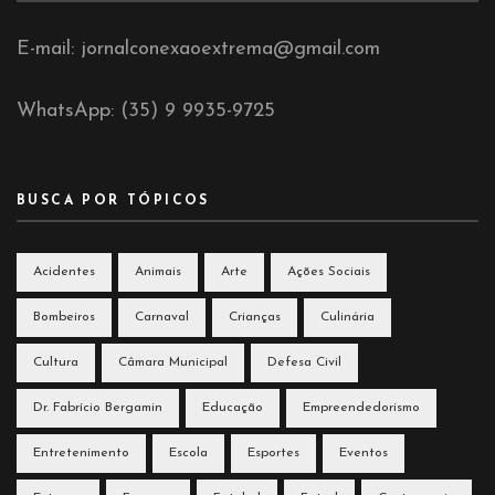
E-mail: jornalconexaoextrema@gmail.com
WhatsApp: (35) 9 9935-9725
BUSCA POR TÓPICOS
Acidentes
Animais
Arte
Ações Sociais
Bombeiros
Carnaval
Crianças
Culinária
Cultura
Câmara Municipal
Defesa Civil
Dr. Fabrício Bergamin
Educação
Empreendedorismo
Entretenimento
Escola
Esportes
Eventos