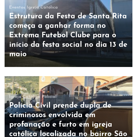
Eventos
Igreja Católica
Estrutura da Festa de Santa Rita
começa a ganhar forma no
Extrema Futebol Clube para o
início da festa social no dia 13 de
maio
Igreja Católica
Policial
Polícia Civil prende dupla de
criminosos envolvida em
profanação e furto em igreja
católica localizada no bairro São