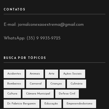
CONTATOS
E-mail: jornalconexaoextrema@gmail.com
WhatsApp: (35) 9 9935-9725
BUSCA POR TÓPICOS
Acidentes
Animais
Arte
Ações Sociais
Bombeiros
Carnaval
Crianças
Culinária
Cultura
Câmara Municipal
Defesa Civil
Dr. Fabrício Bergamin
Educação
Empreendedorismo