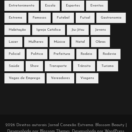
Entretenimento
Escola
Esportes
Eventos
Extrema
Famosos
Futebol
Futsal
Gastronomia
Habitação
Igreja Católica
Jiu-Jitsu
Jovens
Lazer
Mulheres
Música
Natal
Obras
Policial
Política
Prefeitura
Rodeio
Rodovia
Saúde
Show
Transporte
Trânsito
Turismo
Vagas de Emprego
Vereadores
Viagens
2026 Direitos autorais
Jornal Conexão Extrema
.
Blossom Beauty |
Desenvolvido por
Blossom Themes
. Desenvolvido por
WordPress
.