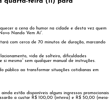
uarta-feira (11) para
riquecer a cena do humor na cidade e desta vez quem
O Novo Nando Vem Aí”.
ontará com cerca de 70 minutos de duração, marcando
acionamento, vida de solteiro, dificuldades
de si mesmo” sem qualquer manual de instruções.
o público ao transformar situações cotidianas em
 ainda estão disponíveis alguns ingressos promocionais
assarão a custar R$ 100,00 (inteira) e R$ 50,00 (meia-