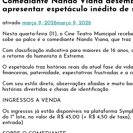
Comediante Nando Viana desemba
apresentar espetáculo inédito de 
ativado
março 9, 2026
março 9, 2026
Nesta quarta-feira (11), o Cine Teatro Municipal rec
sobe ao palco é o comediante Nando Viana, que traz a
Com classificação indicativa para maiores de 16 anos
o retorno do humorista à Extrema.
O espetáculo traz histórias reais da atual fase da vi
financeiras, paternidade, expectativas frustradas e a
Com seu estilo direto, observações afiadas e muito b
histórias divertidas e cheias de identificação.
INGRESSOS A VENDA
Os ingressos já estão disponíveis na plataforma Sympl
do 1º lote, no valor de R$ 45,00 (+ R$ 4,50 de taxa),
entrada).