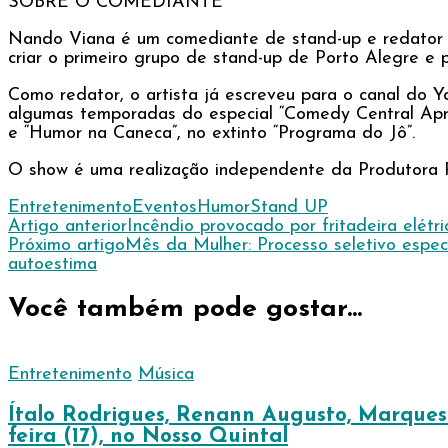
SOBRE O COMEDIANTE
Nando Viana é um comediante de stand-up e redator h
criar o primeiro grupo de stand-up de Porto Alegre e 
Como redator, o artista já escreveu para o canal do 
algumas temporadas do especial “Comedy Central Apre
e “Humor na Caneca”, no extinto “Programa do Jô”.
O show é uma realização independente da Produtora Ri
Entretenimento
Eventos
Humor
Stand UP
Navegação
Artigo anterior
Incêndio provocado por fritadeira elét
Próximo artigo
Mês da Mulher: Processo seletivo espec
de
autoestima
post
Você também pode gostar...
Entretenimento
Música
Ítalo Rodrigues, Renann Augusto, Marques
feira (17), no Nosso Quintal