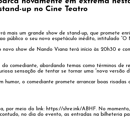
rca novamente em extrema nesta q
stand-up no Cine Teatro
eberá mais um grande show de stand-up, que promete en
o público o seu novo espetáculo inédito, intitulado “
, o novo show de Nando Viana terá início às 20h30 e c
da do comediante, abordando temas como términos de rel
 curiosa sensação de tentar se tornar uma “nova versão 
om humor, o comediante promete arrancar boas risadas d
a, por meio do link: https://shre.ink/ABHF. No momento,
 contudo, no dia do evento, as entradas na bilheteria p