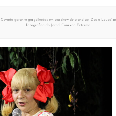
 Cevada garante gargalhadas em seu show de stand-up ‘Deu a Louca’ no 
fotográfica do Jornal Conexão Extrema