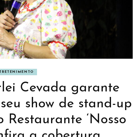
BANNER
TRETENIMENTO
NER
CULTURA
lei Cevada garante
seu show de stand-up
o Restaurante ‘Nosso
nfira a cobertura