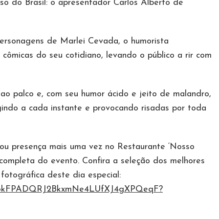
o do Brasil: o apresentador Carlos Alberto de
personagens de Marlei Cevada, o humorista
 cômicas do seu cotidiano, levando o público a rir com
 ao palco e, com seu humor ácido e jeito de malandro,
gindo a cada instante e provocando risadas por toda
ou presença mais uma vez no Restaurante ‘Nosso
 completa do evento. Confira a seleção dos melhores
otográfica deste dia especial:
s/1U36kFPADQRJ2BkxmNe4LUfXJ4gXPQeqF?