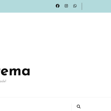
rema
ade!