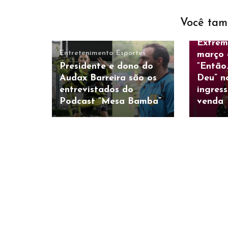
Entreten
Você tam
Nany P
Extrem
Entretenimento
Esportes
março 
Presidente e dono do
“Então
Audax Barreira são os
Deu” n
entrevistados do
ingress
Podcast “Mesa Bamba”
venda