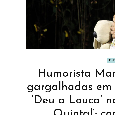
EN
BANNER
BAN
Humorista Mar
gargalhadas em 
‘Deu a Louca’ n
Quintal’; co