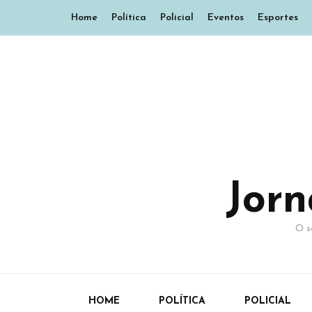
Home
Política
Policial
Eventos
Esportes
Jor
O s
HOME
POLÍTICA
POLICIAL