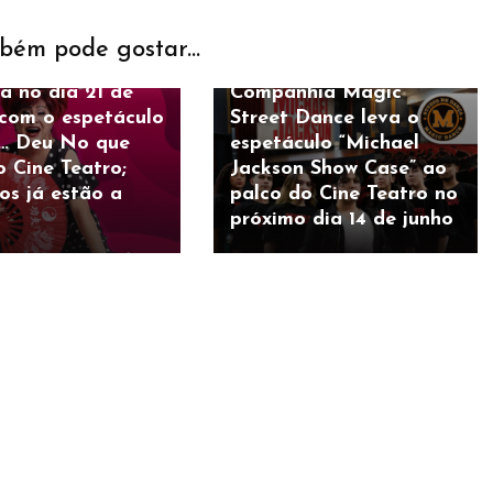
imento
Cultura
Entretenimento
bém pode gostar...
eople retorna à
Tributo ao Rei do Pop:
a no dia 21 de
Companhia Magic
com o espetáculo
Street Dance leva o
… Deu No que
espetáculo “Michael
o Cine Teatro;
Jackson Show Case” ao
os já estão a
palco do Cine Teatro no
próximo dia 14 de junho