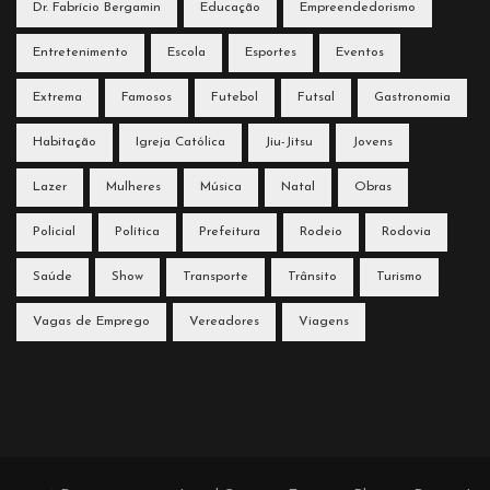
Dr. Fabrício Bergamin
Educação
Empreendedorismo
Entretenimento
Escola
Esportes
Eventos
Extrema
Famosos
Futebol
Futsal
Gastronomia
Habitação
Igreja Católica
Jiu-Jitsu
Jovens
Lazer
Mulheres
Música
Natal
Obras
Policial
Política
Prefeitura
Rodeio
Rodovia
Saúde
Show
Transporte
Trânsito
Turismo
Vagas de Emprego
Vereadores
Viagens