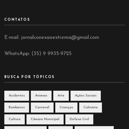
CONTATOS
E-mail: jornalconexaoextrema@gmail.com
WhatsApp: (35) 9 9935-9725
BUSCA POR TÓPICOS
Acidentes
Animais
Arte
Ações Sociais
Bombeiros
Carnaval
Crianças
Culinária
Cultura
Câmara Municipal
Defesa Civil