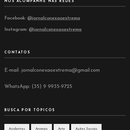
NOS ACOMPANHE NAS REDES
Facebook:
@jornalconexaoextrema
Instagram:
@jornalconexaoextrema
CONTATOS
E-mail: jornalconexaoextrema@gmail.com
WhatsApp: (35) 9 9935-9725
BUSCA POR TÓPICOS
Acidentes
Animais
Arte
Ações Sociais