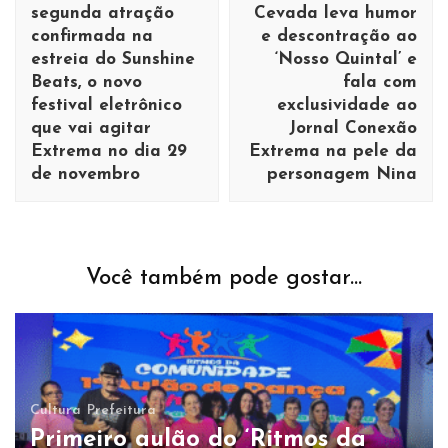
post
segunda atração
Cevada leva humor
confirmada na
e descontração ao
estreia do Sunshine
‘Nosso Quintal’ e
Beats, o novo
fala com
festival eletrônico
exclusividade ao
que vai agitar
Jornal Conexão
Extrema no dia 29
Extrema na pele da
de novembro
personagem Nina
Você também pode gostar...
Cultura
Prefeitura
Primeiro aulão do ‘Ritmos da