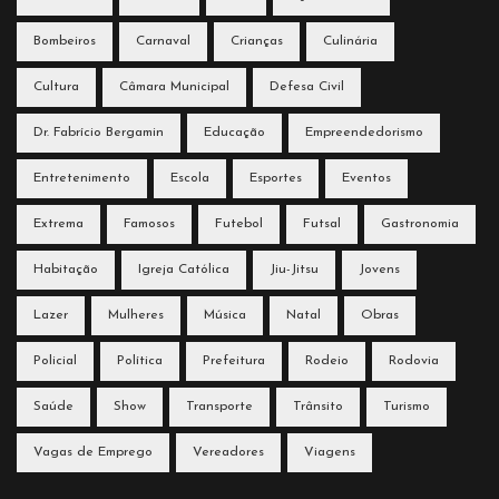
Bombeiros
Carnaval
Crianças
Culinária
Cultura
Câmara Municipal
Defesa Civil
Dr. Fabrício Bergamin
Educação
Empreendedorismo
Entretenimento
Escola
Esportes
Eventos
Extrema
Famosos
Futebol
Futsal
Gastronomia
Habitação
Igreja Católica
Jiu-Jitsu
Jovens
Lazer
Mulheres
Música
Natal
Obras
Policial
Política
Prefeitura
Rodeio
Rodovia
Saúde
Show
Transporte
Trânsito
Turismo
Vagas de Emprego
Vereadores
Viagens