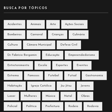
BUSCA POR TÓPICOS
Acidentes
Animais
Arte
Ações Sociais
Bombeiros
Carnaval
Crianças
Culinária
Cultura
Câmara Municipal
Defesa Civil
Dr. Fabrício Bergamin
Educação
Empreendedorismo
Entretenimento
Escola
Esportes
Eventos
Extrema
Famosos
Futebol
Futsal
Gastronomia
Habitação
Igreja Católica
Jiu-Jitsu
Jovens
Lazer
Mulheres
Música
Natal
Obras
Policial
Política
Prefeitura
Rodeio
Rodovia