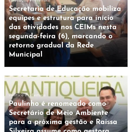
Educação
Prefeitura
Secretaria de Educação mobiliza
equipes e estrutura para início
das atividades nos CEIMs nesta
segunda-feira (6), marcando o
retorno gradual da Rede
Municipal
Política
Prefeitura
Paulinho é renomeado como
Secretário de Meio Ambiente
para a próxima gestão e Raissa
Silveira assume como gestora