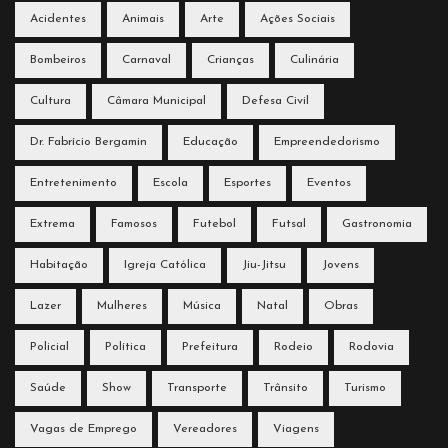
Acidentes
Animais
Arte
Ações Sociais
Bombeiros
Carnaval
Crianças
Culinária
Cultura
Câmara Municipal
Defesa Civil
Dr. Fabrício Bergamin
Educação
Empreendedorismo
Entretenimento
Escola
Esportes
Eventos
Extrema
Famosos
Futebol
Futsal
Gastronomia
Habitação
Igreja Católica
Jiu-Jitsu
Jovens
Lazer
Mulheres
Música
Natal
Obras
Policial
Política
Prefeitura
Rodeio
Rodovia
Saúde
Show
Transporte
Trânsito
Turismo
Vagas de Emprego
Vereadores
Viagens