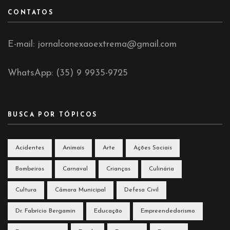
CONTATOS
E-mail: jornalconexaoextrema@gmail.com
WhatsApp: (35) 9 9935-9725
BUSCA POR TÓPICOS
Acidentes
Animais
Arte
Ações Sociais
Bombeiros
Carnaval
Crianças
Culinária
Cultura
Câmara Municipal
Defesa Civil
Dr. Fabrício Bergamin
Educação
Empreendedorismo