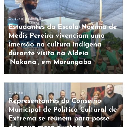
Cultura
Educação
Estudantes da Escola Noêmia de
Medis Pereira vivenciam uma
imersão na cultura indígena
durante visita na Aldeia
‘Nakana’, em Morungaba
Cultura
Representantes do Conselho
Municipal de Política Cultural de
Extrema se reúnem para posse