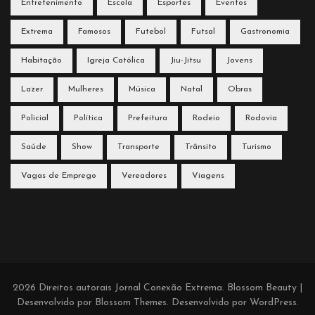
Entretenimento
Escola
Esportes
Eventos
Extrema
Famosos
Futebol
Futsal
Gastronomia
Habitação
Igreja Católica
Jiu-Jitsu
Jovens
Lazer
Mulheres
Música
Natal
Obras
Policial
Política
Prefeitura
Rodeio
Rodovia
Saúde
Show
Transporte
Trânsito
Turismo
Vagas de Emprego
Vereadores
Viagens
2026 Direitos autorais
Jornal Conexão Extrema
.
Blossom Beauty |
Desenvolvido por
Blossom Themes
. Desenvolvido por
WordPress
.