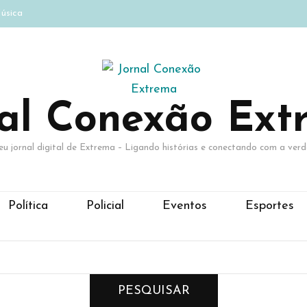
úsica
nal Conexão Ext
eu jornal digital de Extrema – Ligando histórias e conectando com a verd
Política
Policial
Eventos
Esportes