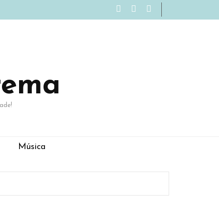
rema
ade!
Música