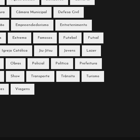
ura
Câmara Municipal
Defesa Civil
ção
Empreendedorismo
Entretenimento
s
Extrema
Famosos
Futebol
Futsal
Igreja Católica
Jiu-Jitsu
Jovens
Lazer
Obras
Policial
Política
Prefeitura
Show
Transporte
Trânsito
Turismo
res
Viagens