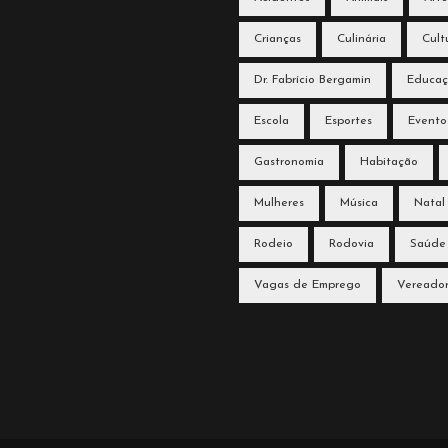
Crianças
Culinária
Cult
Dr. Fabrício Bergamin
Educa
Escola
Esportes
Evento
Gastronomia
Habitação
Mulheres
Música
Natal
Rodeio
Rodovia
Saúde
Vagas de Emprego
Vereado