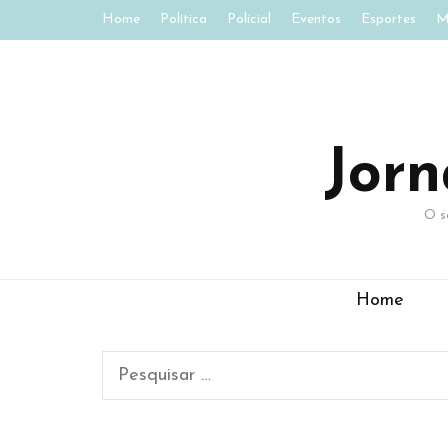
Home
Política
Policial
Eventos
Esportes
M
Jor
O s
Home
Pesquisar
por: