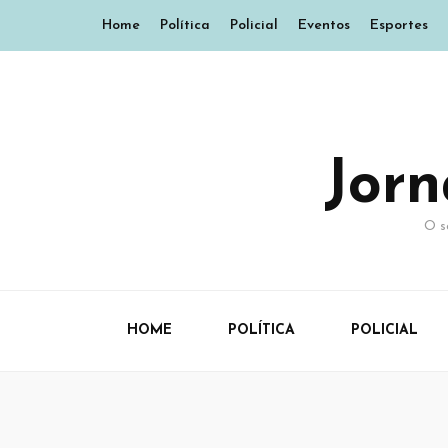
Home
Política
Policial
Eventos
Esportes
Jor
O s
HOME
POLÍTICA
POLICIAL