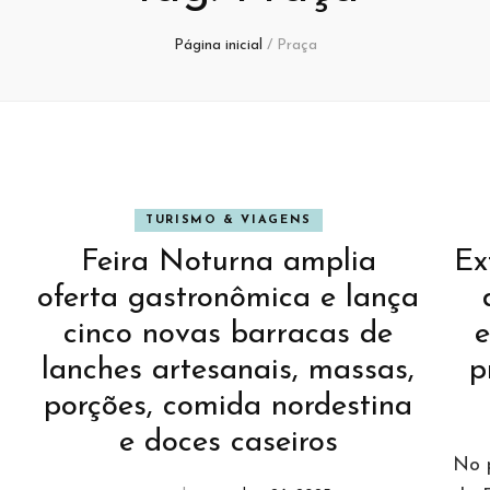
Página inicial
/
Praça
TURISMO & VIAGENS
a
Feira Noturna amplia
Ex
oferta gastronômica e lança
cinco novas barracas de
e
lanches artesanais, massas,
p
porções, comida nordestina
e doces caseiros
No p