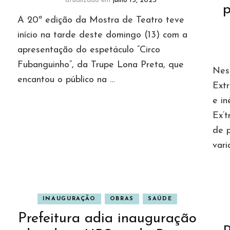
atualizado em
julho 15, 2025
p
A 20ª edição da Mostra de Teatro teve
início na tarde deste domingo (13) com a
apresentação do espetáculo “Circo
Fubanguinho”, da Trupe Lona Preta, que
Nest
encantou o público na …
Ext
e in
Ex’t
de 
vari
INAUGURAÇÃO
OBRAS
SAÚDE
Prefeitura adia inauguração