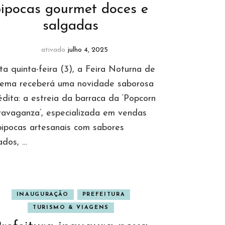
ipocas gourmet doces e
salgadas
ativado
julho 4, 2025
a quinta-feira (3), a Feira Noturna de
rema receberá uma novidade saborosa
édita: a estreia da barraca da ‘Popcorn
ravaganza’, especializada em vendas
pipocas artesanais com sabores
ados, …
INAUGURAÇÃO
PREFEITURA
TURISMO & VIAGENS