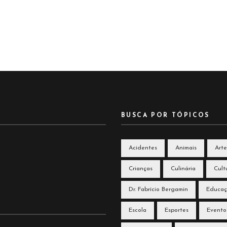
BUSCA POR TÓPICOS
Acidentes
Animais
Arte
Crianças
Culinária
Cult
Dr. Fabrício Bergamin
Educa
Escola
Esportes
Evento