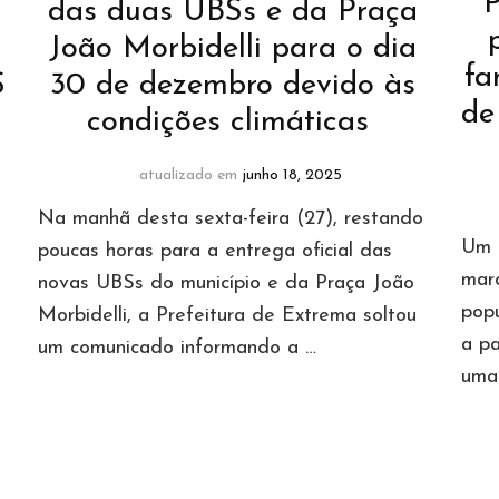
P
das duas UBSs e da Praça
João Morbidelli para o dia
fa
$
30 de dezembro devido às
de
condições climáticas
atualizado em
junho 18, 2025
Na manhã desta sexta-feira (27), restando
Um d
poucas horas para a entrega oficial das
mar
novas UBSs do município e da Praça João
pop
Morbidelli, a Prefeitura de Extrema soltou
a pa
um comunicado informando a …
uma 