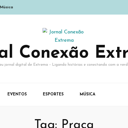
Música
nal Conexão Ext
eu jornal digital de Extrema – Ligando histórias e conectando com a verd
EVENTOS
ESPORTES
MÚSICA
Tag:
Praça