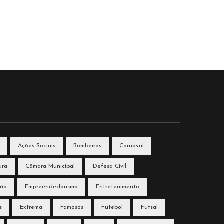
Ações Sociais
Bombeiros
Carnaval
ura
Câmara Municipal
Defesa Civil
ção
Empreendedorismo
Entretenimento
s
Extrema
Famosos
Futebol
Futsal