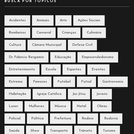
BUSCA POR TÓPICOS
Acidentes
Animais
Arte
Ações Sociais
Bombeiros
Carnaval
Crianças
Culinária
Cultura
Câmara Municipal
Defesa Civil
Dr. Fabrício Bergamin
Educação
Empreendedorismo
Entretenimento
Escola
Esportes
Eventos
Extrema
Famosos
Futebol
Futsal
Gastronomia
Habitação
Igreja Católica
Jiu-Jitsu
Jovens
Lazer
Mulheres
Música
Natal
Obras
Policial
Política
Prefeitura
Rodeio
Rodovia
Saúde
Show
Transporte
Trânsito
Turismo