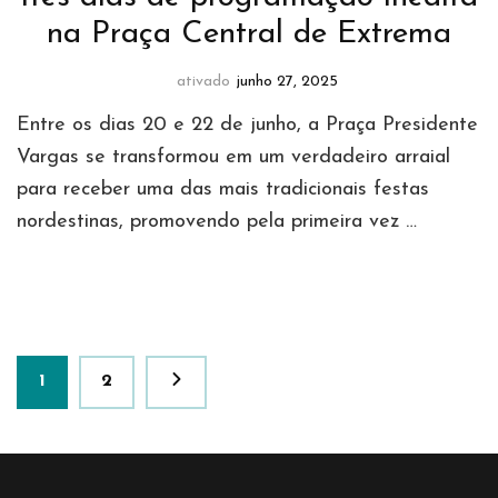
na Praça Central de Extrema
ativado
junho 27, 2025
Entre os dias 20 e 22 de junho, a Praça Presidente
Vargas se transformou em um verdadeiro arraial
para receber uma das mais tradicionais festas
nordestinas, promovendo pela primeira vez …
Paginação
Página
Página
1
2
de
posts