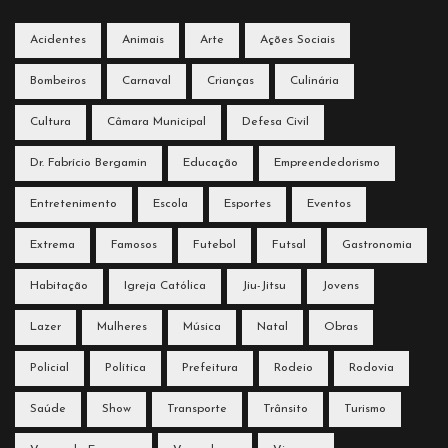
Acidentes
Animais
Arte
Ações Sociais
Bombeiros
Carnaval
Crianças
Culinária
Cultura
Câmara Municipal
Defesa Civil
Dr. Fabrício Bergamin
Educação
Empreendedorismo
Entretenimento
Escola
Esportes
Eventos
Extrema
Famosos
Futebol
Futsal
Gastronomia
Habitação
Igreja Católica
Jiu-Jitsu
Jovens
Lazer
Mulheres
Música
Natal
Obras
Policial
Política
Prefeitura
Rodeio
Rodovia
Saúde
Show
Transporte
Trânsito
Turismo