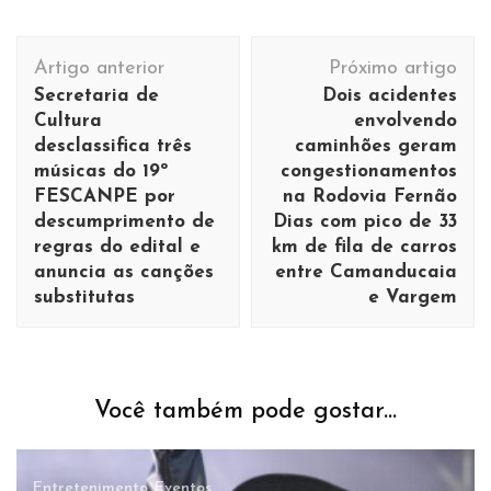
Navegação
Artigo anterior
Próximo artigo
de
Secretaria de
Dois acidentes
post
Cultura
envolvendo
desclassifica três
caminhões geram
músicas do 19º
congestionamentos
FESCANPE por
na Rodovia Fernão
descumprimento de
Dias com pico de 33
regras do edital e
km de fila de carros
anuncia as canções
entre Camanducaia
substitutas
e Vargem
Você também pode gostar...
Entretenimento
Eventos