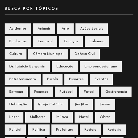
BUSCA POR TÓPICOS
Acidentes
Animais
Arte
Ações Sociais
Bombeiros
Carnaval
Crianças
Culinária
Cultura
Câmara Municipal
Defesa Civil
Dr. Fabrício Bergamin
Educação
Empreendedorismo
Entretenimento
Escola
Esportes
Eventos
Extrema
Famosos
Futebol
Futsal
Gastronomia
Habitação
Igreja Católica
Jiu-Jitsu
Jovens
Lazer
Mulheres
Música
Natal
Obras
Policial
Política
Prefeitura
Rodeio
Rodovia