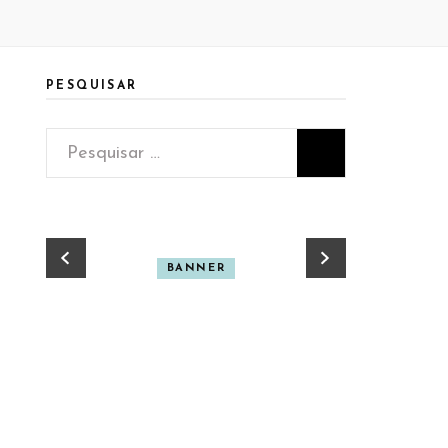
PESQUISAR
Pesquisar
por:
BANNER
BA