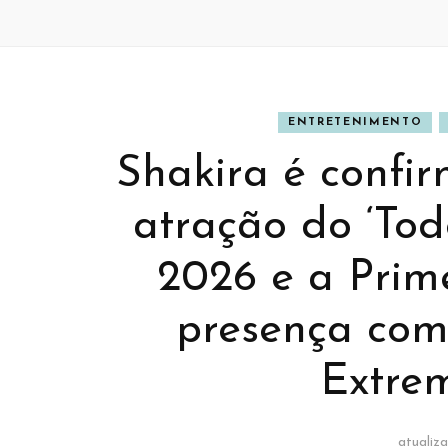
ENTRETENIMENTO
Shakira é confi
atração do ‘To
2026 e a Prim
BANNER
BAN
presença com
Extre
atualiz