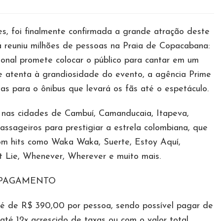
es, foi finalmente confirmada a grande atração deste
á reuniu milhões de pessoas na Praia de Copacabana:
acional promete colocar o público para cantar em um
 atenta à grandiosidade do evento, a agência Prime
as para o ônibus que levará os fãs até o espetáculo.
 nas cidades de Cambuí, Camanducaia, Itapeva,
assageiros para prestigiar a estrela colombiana, que
com hits como Waka Waka, Suerte, Estoy Aquí,
’t Lie, Whenever, Wherever e muito mais.
 PAGAMENTO
 é de R$ 390,00 por pessoa, sendo possível pagar de
 até 12x acrescido de taxas ou com o valor total