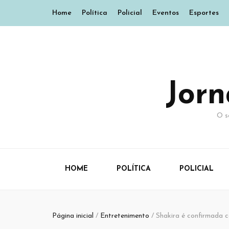
Home
Política
Policial
Eventos
Esportes
Jor
O s
HOME
POLÍTICA
POLICIAL
Página inicial
/
Entretenimento
/
Shakira é confirmada 