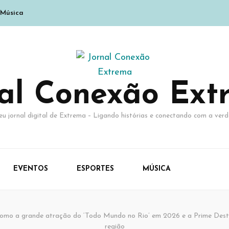
Música
nal Conexão Ext
eu jornal digital de Extrema – Ligando histórias e conectando com a verd
EVENTOS
ESPORTES
MÚSICA
como a grande atração do ‘Todo Mundo no Rio’ em 2026 e a Prime Des
região