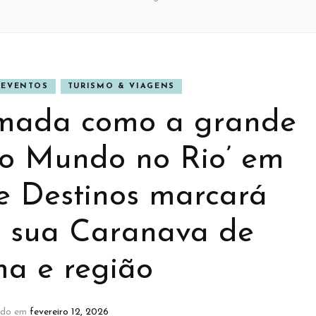
EVENTOS
TURISMO & VIAGENS
rmada como a grande
do Mundo no Rio’ em
e Destinos marcará
NER
CULTURA
BANNER
 sua Caranava de
ma e região
ado em
fevereiro 12, 2026