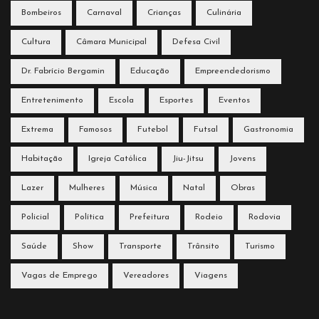
Bombeiros
Carnaval
Crianças
Culinária
Cultura
Câmara Municipal
Defesa Civil
Dr. Fabrício Bergamin
Educação
Empreendedorismo
Entretenimento
Escola
Esportes
Eventos
Extrema
Famosos
Futebol
Futsal
Gastronomia
Habitação
Igreja Católica
Jiu-Jitsu
Jovens
Lazer
Mulheres
Música
Natal
Obras
Policial
Política
Prefeitura
Rodeio
Rodovia
Saúde
Show
Transporte
Trânsito
Turismo
Vagas de Emprego
Vereadores
Viagens