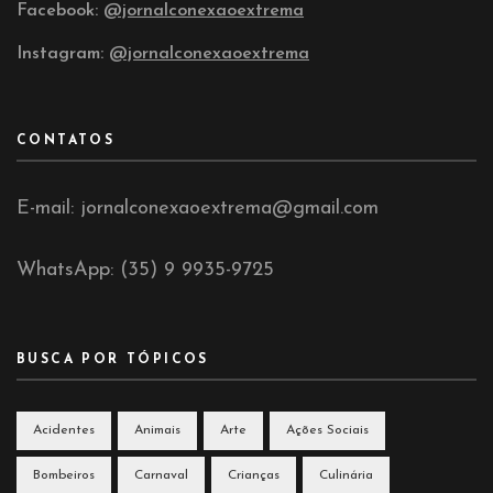
Facebook:
@jornalconexaoextrema
Instagram:
@jornalconexaoextrema
CONTATOS
E-mail: jornalconexaoextrema@gmail.com
WhatsApp: (35) 9 9935-9725
BUSCA POR TÓPICOS
Acidentes
Animais
Arte
Ações Sociais
Bombeiros
Carnaval
Crianças
Culinária