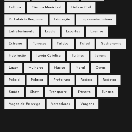
Cultura
Câmara Municipal
Defesa Civil
Dr. Fabrício Bergamin
Educação
Empreendedorismo
Entretenimento
Escola
Esportes
Eventos
Extrema
Famosos
Futebol
Futsal
Gastronomia
Habitação
Igreja Católica
Jiu-Jitsu
Jovens
Lazer
Mulheres
Música
Natal
Obras
Policial
Política
Prefeitura
Rodeio
Rodovia
Saúde
Show
Transporte
Trânsito
Turismo
Vagas de Emprego
Vereadores
Viagens