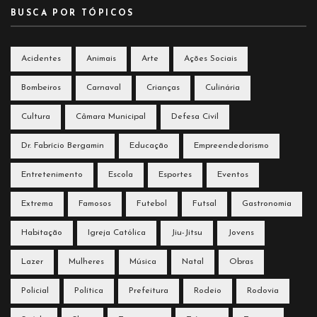
BUSCA POR TÓPICOS
Acidentes
Animais
Arte
Ações Sociais
Bombeiros
Carnaval
Crianças
Culinária
Cultura
Câmara Municipal
Defesa Civil
Dr. Fabrício Bergamin
Educação
Empreendedorismo
Entretenimento
Escola
Esportes
Eventos
Extrema
Famosos
Futebol
Futsal
Gastronomia
Habitação
Igreja Católica
Jiu-Jitsu
Jovens
Lazer
Mulheres
Música
Natal
Obras
Policial
Política
Prefeitura
Rodeio
Rodovia