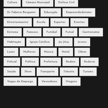
Cultura
Câmara Municipal
Defesa Civil
Dr. Fabrício Bergamin
Educação
Empreendedorismo
Entretenimento
Escola
Esportes
Eventos
Extrema
Famosos
Futebol
Futsal
Gastronomia
Habitação
Igreja Católica
Jiu-Jitsu
Jovens
Lazer
Mulheres
Música
Natal
Obras
Policial
Política
Prefeitura
Rodeio
Rodovia
Saúde
Show
Transporte
Trânsito
Turismo
Vagas de Emprego
Vereadores
Viagens