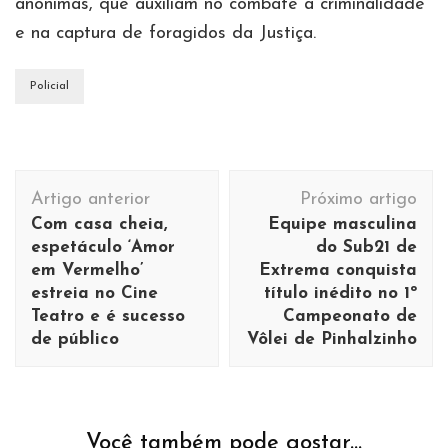
anônimas, que auxiliam no combate à criminalidade
e na captura de foragidos da Justiça.
Policial
Navegação
Artigo anterior
Próximo artigo
de
Com casa cheia,
Equipe masculina
post
espetáculo ‘Amor
do Sub21 de
em Vermelho’
Extrema conquista
estreia no Cine
título inédito no 1º
Teatro e é sucesso
Campeonato de
de público
Vôlei de Pinhalzinho
Você também pode gostar...