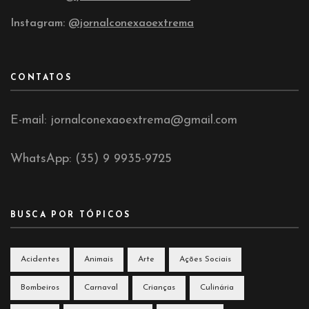
Instagram:
@jornalconexaoextrema
CONTATOS
E-mail: jornalconexaoextrema@gmail.com
WhatsApp: (35) 9 9935-9725
BUSCA POR TÓPICOS
Acidentes
Animais
Arte
Ações Sociais
Bombeiros
Carnaval
Crianças
Culinária