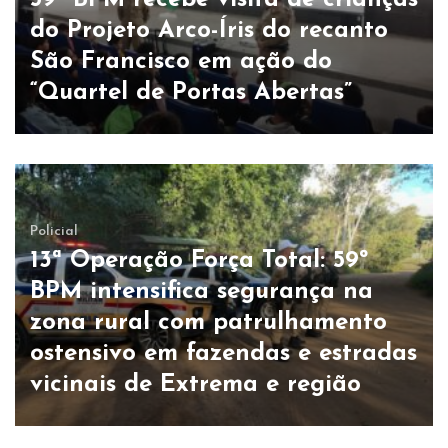
59º BPM recebe visita de crianças
do Projeto Arco-Íris do recanto
São Francisco em ação do
“Quartel de Portas Abertas”
Policial
13ª Operação Força Total: 59º
BPM intensifica segurança na
zona rural com patrulhamento
ostensivo em fazendas e estradas
vicinais de Extrema e região