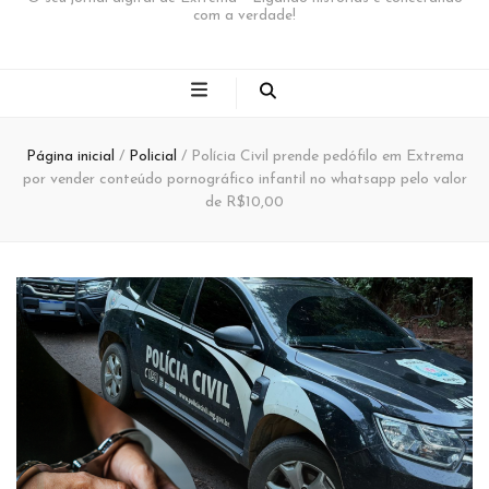
com a verdade!
Página inicial
/
Policial
/
Polícia Civil prende pedófilo em Extrema
por vender conteúdo pornográfico infantil no whatsapp pelo valor
de R$10,00