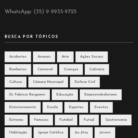
WhatsApp: (35) 9 9935-9725
BUSCA POR TÓPICOS
Acidentes
Animais
Arte
Ações Sociais
Bombeiros
Carnaval
Crianças
Culinária
Cultura
Câmara Municipal
Defesa Civil
Dr. Fabrício Bergamin
Educação
Empreendedorismo
Entretenimento
Escola
Esportes
Eventos
Extrema
Famosos
Futebol
Futsal
Gastronomia
Habitação
Igreja Católica
Jiu-Jitsu
Jovens