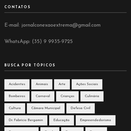
CONTATOS
E-mail: jornalconexaoextrema@gmail.com
WhatsApp: (35) 9 9935-9725
BUSCA POR TÓPICOS
Acidentes
Animais
Arte
Ações Sociais
Bombeiros
Carnaval
Crianças
Culinária
Cultura
Câmara Municipal
Defesa Civil
Dr. Fabrício Bergamin
Educação
Empreendedorismo