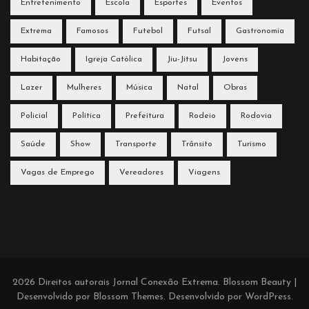
Entretenimento
Escola
Esportes
Eventos
Extrema
Famosos
Futebol
Futsal
Gastronomia
Habitação
Igreja Católica
Jiu-Jitsu
Jovens
Lazer
Mulheres
Música
Natal
Obras
Policial
Política
Prefeitura
Rodeio
Rodovia
Saúde
Show
Transporte
Trânsito
Turismo
Vagas de Emprego
Vereadores
Viagens
2026 Direitos autorais
Jornal Conexão Extrema
.
Blossom Beauty |
Desenvolvido por
Blossom Themes
. Desenvolvido por
WordPress
.