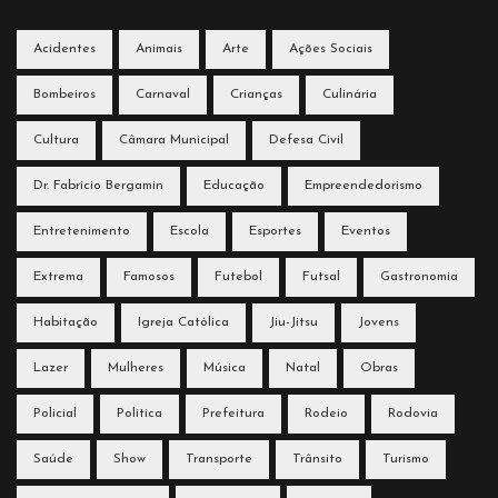
Acidentes
Animais
Arte
Ações Sociais
Bombeiros
Carnaval
Crianças
Culinária
Cultura
Câmara Municipal
Defesa Civil
Dr. Fabrício Bergamin
Educação
Empreendedorismo
Entretenimento
Escola
Esportes
Eventos
Extrema
Famosos
Futebol
Futsal
Gastronomia
Habitação
Igreja Católica
Jiu-Jitsu
Jovens
Lazer
Mulheres
Música
Natal
Obras
Policial
Política
Prefeitura
Rodeio
Rodovia
Saúde
Show
Transporte
Trânsito
Turismo