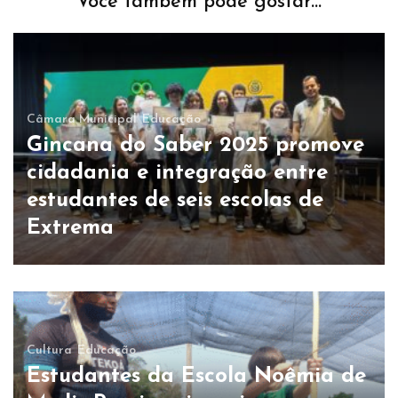
Você também pode gostar...
Câmara Municipal
Educação
Gincana do Saber 2025 promove
cidadania e integração entre
estudantes de seis escolas de
Extrema
Cultura
Educação
Estudantes da Escola Noêmia de