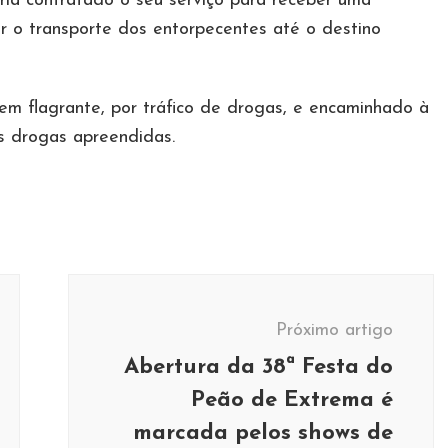
a contratado o seu serviço para receber uma
 o transporte dos entorpecentes até o destino
m flagrante, por tráfico de drogas, e encaminhado à
s drogas apreendidas.
Próximo artigo
Abertura da 38ª Festa do
Peão de Extrema é
marcada pelos shows de