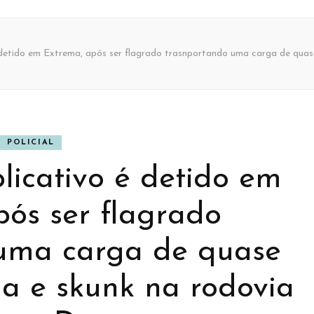
 detido em Extrema, após ser flagrado trasnportando uma carga de qua
POLICIAL
licativo é detido em
pós ser flagrado
uma carga de quase
NER
CULTURA
BANNER
 e skunk na rodovia