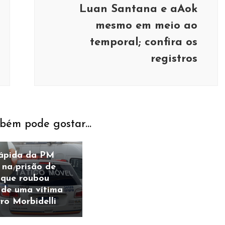
Luan Santana e aAok
mesmo em meio ao
Policial
temporal; confira os
Após cair em
emboscada de
registros
criminosos, homem de
50 anos é morto no
bairro Barreiro; suspeito
é preso em ação
conjunta das forças de
bém pode gostar...
segurança
ápida da PM
 na prisão de
 que roubou
r de uma vítima
ro Morbidelli