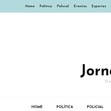
Home
Política
Policial
Eventos
Esportes
Jor
O s
HOME
POLÍTICA
POLICIAL