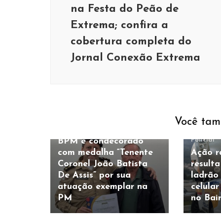
na Festa do Peão de
Extrema; confira a
cobertura completa do
Jornal Conexão Extrema
Policial
Você tam
Comandante do 59º
Policial
BPM é condecorado
com medalha “Tenente
Ação r
Coronel João Batista
resulta
De Assis” por sua
ladrão
atuação exemplar na
celula
PM
no Bair