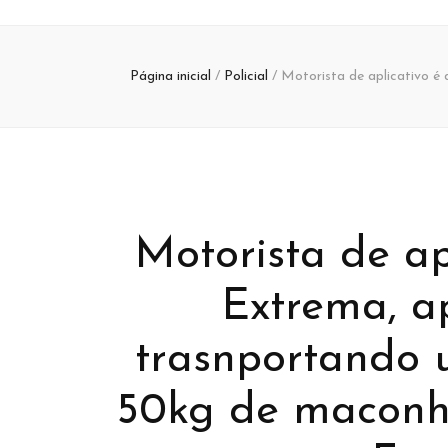
Página inicial
/
Policial
/
Motorista de aplicativo é
Motorista de ap
Extrema, a
trasnportando 
BANNER
BAN
50kg de maconha