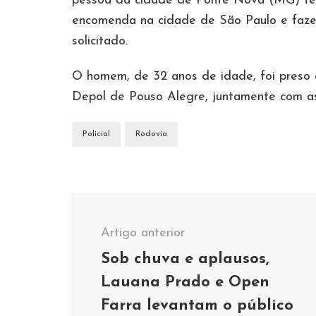
pessoa da cidade de Ponte Nova (MG) teri
encomenda na cidade de São Paulo e fazer
solicitado.
O homem, de 32 anos de idade, foi preso e
Depol de Pouso Alegre, juntamente com a
Policial
Rodovia
Navegação
de
Artigo anterior
post
Sob chuva e aplausos,
Lauana Prado e Open
Farra levantam o público