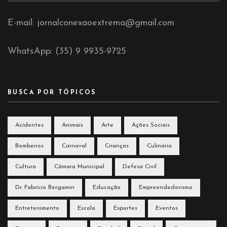
E-mail: jornalconexaoextrema@gmail.com
WhatsApp: (35) 9 9935-9725
BUSCA POR TÓPICOS
Acidentes
Animais
Arte
Ações Sociais
Bombeiros
Carnaval
Crianças
Culinária
Cultura
Câmara Municipal
Defesa Civil
Dr. Fabrício Bergamin
Educação
Empreendedorismo
Entretenimento
Escola
Esportes
Eventos