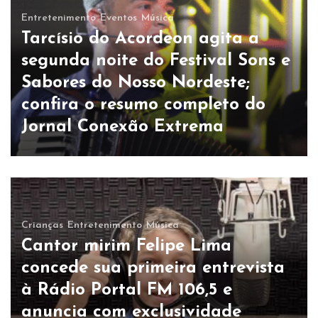
Entretenimento
Eventos
Música
Tarcísio do Acordeon agita a
segunda noite do Festival Sons e
Sabores do Nosso Nordeste;
confira o resumo completo do
Jornal Conexão Extrema
Crianças
Entretenimento
Música
Cantor mirim Felipe Lima
concede sua primeira entrevista
à Rádio Portal FM 106,5 e
anuncia com exclusividade