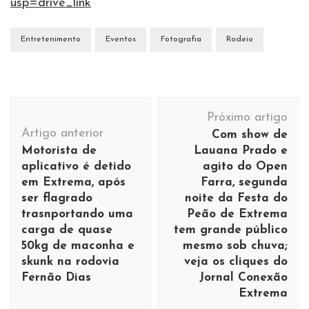
usp=drive_link
Entretenimento
Eventos
Fotografia
Rodeio
Navegação
Próximo artigo
de
Artigo anterior
Com show de
post
Motorista de
Lauana Prado e
aplicativo é detido
agito do Open
em Extrema, após
Farra, segunda
ser flagrado
noite da Festa do
trasnportando uma
Peão de Extrema
carga de quase
tem grande público
50kg de maconha e
mesmo sob chuva;
skunk na rodovia
veja os cliques do
Fernão Dias
Jornal Conexão
Extrema