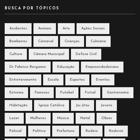
BUSCA POR TÓPICOS
Acidentes
Animais
Arte
Ações Sociais
Bombeiros
Carnaval
Crianças
Culinária
Cultura
Câmara Municipal
Defesa Civil
Dr. Fabrício Bergamin
Educação
Empreendedorismo
Entretenimento
Escola
Esportes
Eventos
Extrema
Famosos
Futebol
Futsal
Gastronomia
Habitação
Igreja Católica
Jiu-Jitsu
Jovens
Lazer
Mulheres
Música
Natal
Obras
Policial
Política
Prefeitura
Rodeio
Rodovia