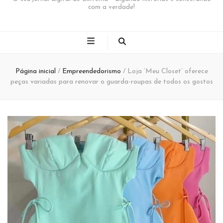
com a verdade!
Página inicial
/
Empreendedorismo
/
Loja ‘Meu Closet’ oferece
peças variadas para renovar o guarda-roupas de todos os gostos