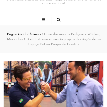
com a verdade!
Página inicial
/
Animais
/
Dona das marcas Pedigree e Whiskas,
‘Mars’ abre CD em Extrema e anuncia projeto de criação de um
Espaço Pet no Parque de Eventos