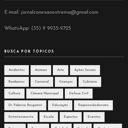
E-mail: jornalconexaoextrema@gmail.com
WhatsApp: (35) 9 9935-9725
BUSCA POR TÓPICOS
Acidentes
Animais
Arte
Ações Sociais
Bombeiros
Carnaval
Crianças
Culinária
Cultura
Câmara Municipal
Defesa Civil
Dr. Fabrício Bergamin
Educação
Empreendedorismo
Entretenimento
Escola
Esportes
Eventos