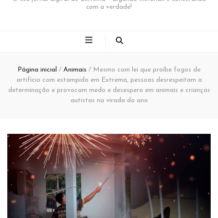
com a verdade!
Página inicial
/
Animais
/
Mesmo com lei que proíbe fogos de
artifício com estampido em Extrema, pessoas desrespeitam a
determinação e provocam medo e desespero em animais e crianças
autistas na virada do ano