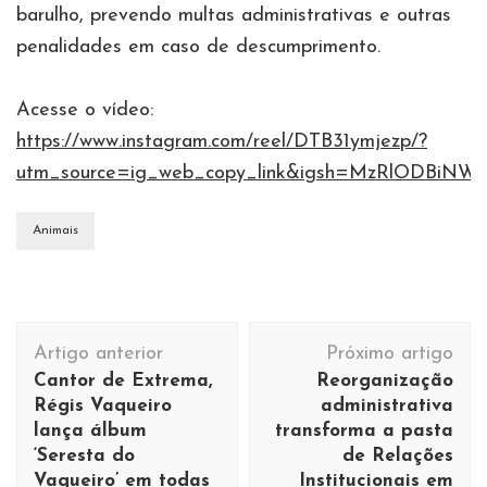
barulho, prevendo multas administrativas e outras
penalidades em caso de descumprimento.
Acesse o vídeo:
https://www.instagram.com/reel/DTB31ymjezp/?
utm_source=ig_web_copy_link&igsh=MzRlODBiNW
Animais
Navegação
Artigo anterior
Próximo artigo
de
Cantor de Extrema,
Reorganização
post
Régis Vaqueiro
administrativa
lança álbum
transforma a pasta
‘Seresta do
de Relações
Vaqueiro’ em todas
Institucionais em