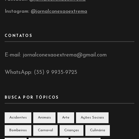
Instagram:
@jornalconexaoextrema
CONTATOS
E-mail: jornalconexaoextrema@gmail.com
WhatsApp: (35) 9 9935-9725
BUSCA POR TÓPICOS
Acidentes
Animais
Arte
Ações Sociais
Bombeiros
Carnaval
Crianças
Culinária