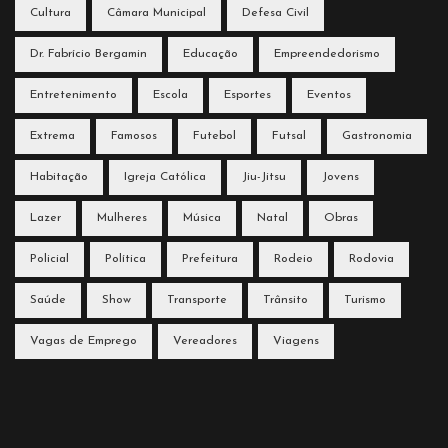
Cultura
Câmara Municipal
Defesa Civil
Dr. Fabrício Bergamin
Educação
Empreendedorismo
Entretenimento
Escola
Esportes
Eventos
Extrema
Famosos
Futebol
Futsal
Gastronomia
Habitação
Igreja Católica
Jiu-Jitsu
Jovens
Lazer
Mulheres
Música
Natal
Obras
Policial
Política
Prefeitura
Rodeio
Rodovia
Saúde
Show
Transporte
Trânsito
Turismo
Vagas de Emprego
Vereadores
Viagens