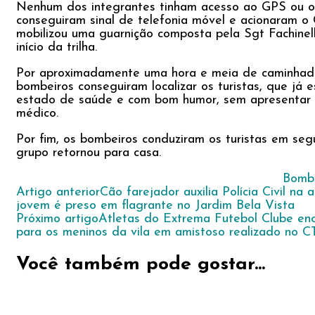
Nenhum dos integrantes tinham acesso ao GPS ou out
conseguiram sinal de telefonia móvel e acionaram 
mobilizou uma guarnição composta pela Sgt Fachinell
início da trilha.
Por aproximadamente uma hora e meia de caminhada,
bombeiros conseguiram localizar os turistas, que j
estado de saúde e com bom humor, sem apresentar s
médico.
Por fim, os bombeiros conduziram os turistas em se
grupo retornou para casa.
Bombe
Navegação
Artigo anterior
Cão farejador auxilia Polícia Civil na
jovem é preso em flagrante no Jardim Bela Vista
de
Próximo artigo
Atletas do Extrema Futebol Clube en
post
para os meninos da vila em amistoso realizado no C
Você também pode gostar...