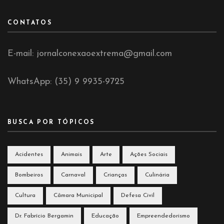
CONTATOS
E-mail: jornalconexaoextrema@gmail.com
WhatsApp: (35) 9 9935-9725
BUSCA POR TÓPICOS
Acidentes
Animais
Arte
Ações Sociais
Bombeiros
Carnaval
Crianças
Culinária
Cultura
Câmara Municipal
Defesa Civil
Dr. Fabrício Bergamin
Educação
Empreendedorismo