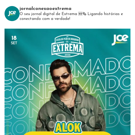
jornalconexaoextrema
O seu jornal digital de Extrema 🆕️🗞
Ligando histórias e
conectando com a verdade!