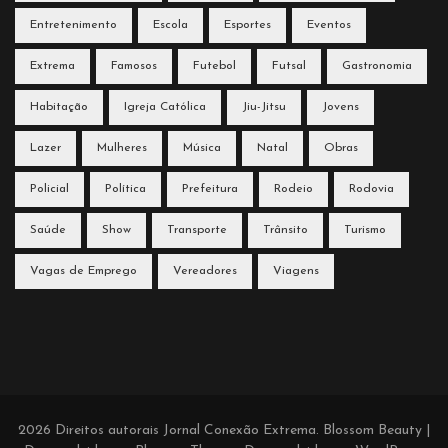
Entretenimento
Escola
Esportes
Eventos
Extrema
Famosos
Futebol
Futsal
Gastronomia
Habitação
Igreja Católica
Jiu-Jitsu
Jovens
Lazer
Mulheres
Música
Natal
Obras
Policial
Política
Prefeitura
Rodeio
Rodovia
Saúde
Show
Transporte
Trânsito
Turismo
Vagas de Emprego
Vereadores
Viagens
2026 Direitos autorais
Jornal Conexão Extrema
.
Blossom Beauty |