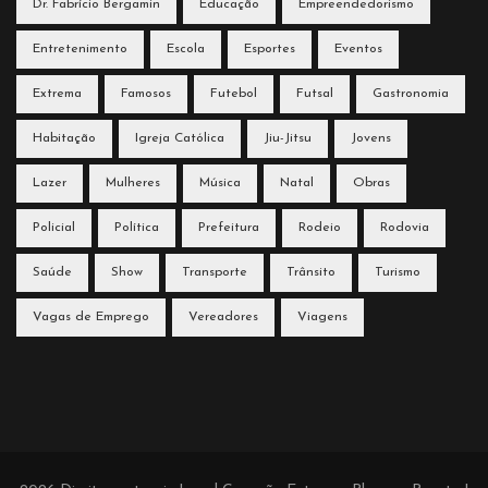
Dr. Fabrício Bergamin
Educação
Empreendedorismo
Entretenimento
Escola
Esportes
Eventos
Extrema
Famosos
Futebol
Futsal
Gastronomia
Habitação
Igreja Católica
Jiu-Jitsu
Jovens
Lazer
Mulheres
Música
Natal
Obras
Policial
Política
Prefeitura
Rodeio
Rodovia
Saúde
Show
Transporte
Trânsito
Turismo
Vagas de Emprego
Vereadores
Viagens