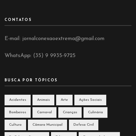
CONTATOS
E-mail: jornalconexaoextrema@gmail.com
WhatsApp: (35) 9 9935-9725
BUSCA POR TÓPICOS
Acidentes
Animais
Arte
Ações Sociais
Bombeiros
Carnaval
Crianças
Culinária
Cultura
Câmara Municipal
Defesa Civil