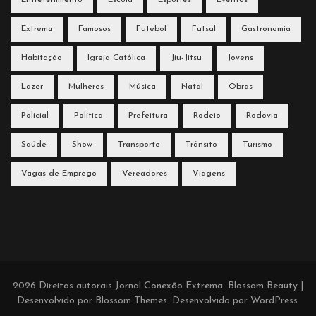
Entretenimento
Escola
Esportes
Eventos
Extrema
Famosos
Futebol
Futsal
Gastronomia
Habitação
Igreja Católica
Jiu-Jitsu
Jovens
Lazer
Mulheres
Música
Natal
Obras
Policial
Política
Prefeitura
Rodeio
Rodovia
Saúde
Show
Transporte
Trânsito
Turismo
Vagas de Emprego
Vereadores
Viagens
2026 Direitos autorais
Jornal Conexão Extrema
.
Blossom Beauty |
Desenvolvido por
Blossom Themes
. Desenvolvido por
WordPress
.