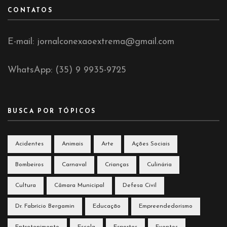
CONTATOS
E-mail: jornalconexaoextrema@gmail.com
WhatsApp: (35) 9 9935-9725
BUSCA POR TÓPICOS
Acidentes
Animais
Arte
Ações Sociais
Bombeiros
Carnaval
Crianças
Culinária
Cultura
Câmara Municipal
Defesa Civil
Dr. Fabrício Bergamin
Educação
Empreendedorismo