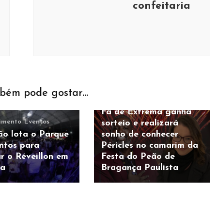
confeitaria
Bragança Paulista
Eventos
bém pode gostar...
Música
Fã de Extrema ganha
imento
Eventos
sorteio e realizará
ão lota o Parque
sonho de conhecer
ntos para
Péricles no camarim da
ar o Réveillon em
Festa do Peão de
ma
Bragança Paulista