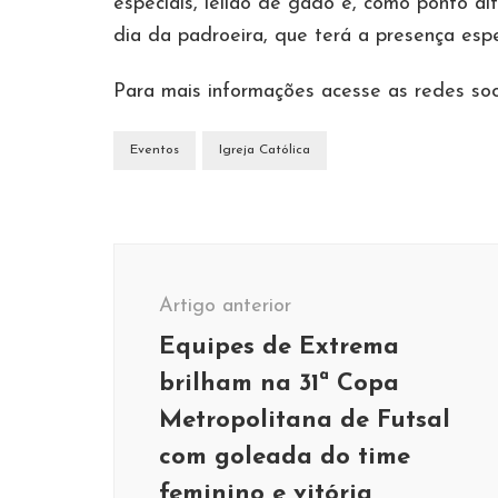
especiais, leilão de gado e, como ponto a
dia da padroeira, que terá a presença esp
Para mais informações acesse as redes so
Eventos
Igreja Católica
Navegação
de
Artigo anterior
post
Equipes de Extrema
brilham na 31ª Copa
Metropolitana de Futsal
com goleada do time
feminino e vitória