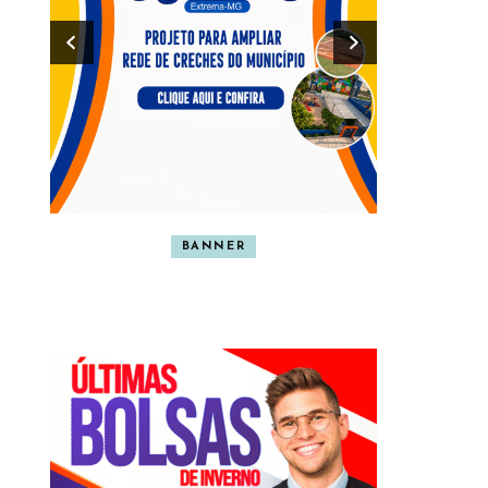
BANNER
BA