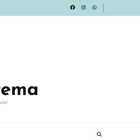
rema
ade!