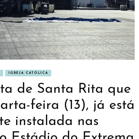
BANNER
S
IGREJA CATÓLICA
NER
CULTURA
sta de Santa Rita que
arta-feira (13), já está
te instalada nas
do Estádio do Extrema