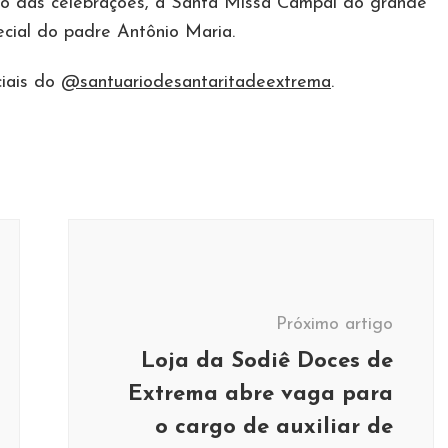
lto das celebrações, a Santa Missa Campal do grande
ecial do padre Antônio Maria.
ciais do
@santuariodesantaritadeextrema
.
Próximo artigo
Loja da Sodiê Doces de
Extrema abre vaga para
o cargo de auxiliar de