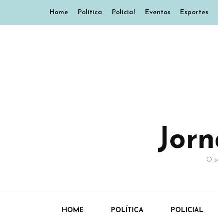
Home
Política
Policial
Eventos
Esportes
Jor
O s
HOME
POLÍTICA
POLICIAL