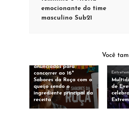
emocionante do time
masculino Sub21
Culinária e Gastronomia
Eventos
Prefeitura
Você tam
Nove pratos são
anunciados para
Entreten
concorrer ao 16º
Sabores da Roça com o
Multid
queijo sendo o
de Eve
ingrediente principal da
celebr
receita
Extre