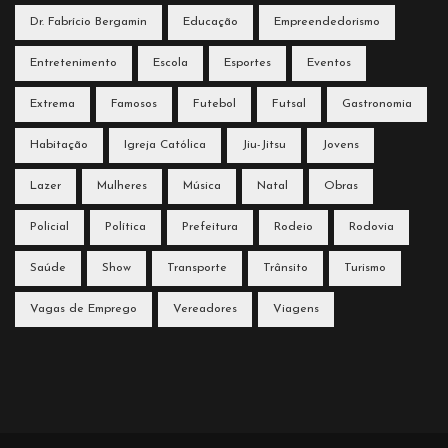
Dr. Fabrício Bergamin
Educação
Empreendedorismo
Entretenimento
Escola
Esportes
Eventos
Extrema
Famosos
Futebol
Futsal
Gastronomia
Habitação
Igreja Católica
Jiu-Jitsu
Jovens
Lazer
Mulheres
Música
Natal
Obras
Policial
Política
Prefeitura
Rodeio
Rodovia
Saúde
Show
Transporte
Trânsito
Turismo
Vagas de Emprego
Vereadores
Viagens