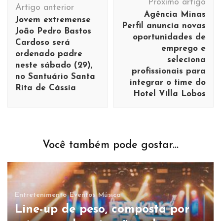
Próximo artigo
de
Artigo anterior
Agência Minas
Jovem extremense
post
Perfil anuncia novas
João Pedro Bastos
oportunidades de
Cardoso será
emprego e
ordenado padre
seleciona
neste sábado (29),
profissionais para
no Santuário Santa
integrar o time do
Rita de Cássia
Hotel Villa Lobos
Você também pode gostar...
Entretenimento
Eventos
Música
Line-up de peso, composta por