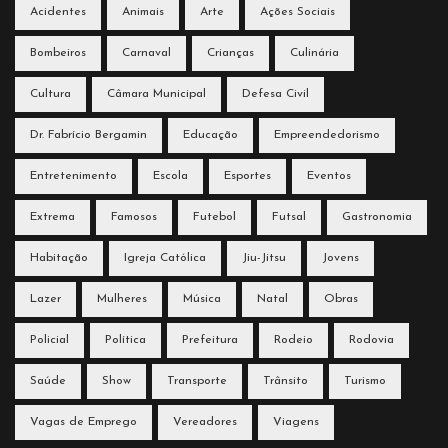
Acidentes
Animais
Arte
Ações Sociais
Bombeiros
Carnaval
Crianças
Culinária
Cultura
Câmara Municipal
Defesa Civil
Dr. Fabrício Bergamin
Educação
Empreendedorismo
Entretenimento
Escola
Esportes
Eventos
Extrema
Famosos
Futebol
Futsal
Gastronomia
Habitação
Igreja Católica
Jiu-Jitsu
Jovens
Lazer
Mulheres
Música
Natal
Obras
Policial
Política
Prefeitura
Rodeio
Rodovia
Saúde
Show
Transporte
Trânsito
Turismo
Vagas de Emprego
Vereadores
Viagens