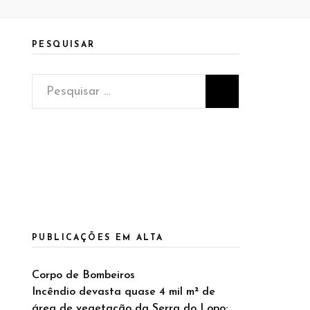
PESQUISAR
Pesquisar
por:
PUBLICAÇÕES EM ALTA
Corpo de Bombeiros
Incêndio devasta quase 4 mil m² de
área de vegetação da Serra do Lopo;