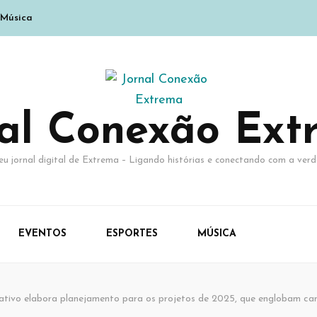
Música
nal Conexão Ext
eu jornal digital de Extrema – Ligando histórias e conectando com a verd
EVENTOS
ESPORTES
MÚSICA
ativo elabora planejamento para os projetos de 2025, que englobam camp