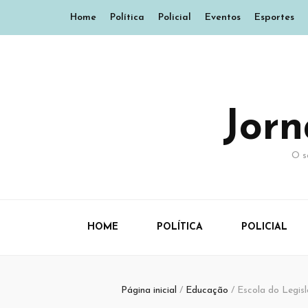
Home
Política
Policial
Eventos
Esportes
Jor
O s
HOME
POLÍTICA
POLICIAL
Página inicial
/
Educação
/
Escola do Legisl