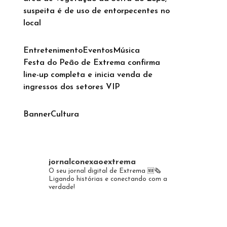
suspeita é de uso de entorpecentes no
local
Entretenimento
Eventos
Música
Festa do Peão de Extrema confirma
line-up completa e inicia venda de
ingressos dos setores VIP
Banner
Cultura
jornalconexaoextrema
O seu jornal digital de Extrema 🆕️🗞
Ligando histórias e conectando com a
verdade!